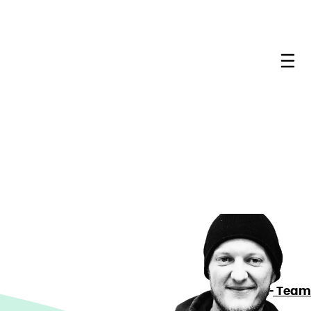
Me
Team