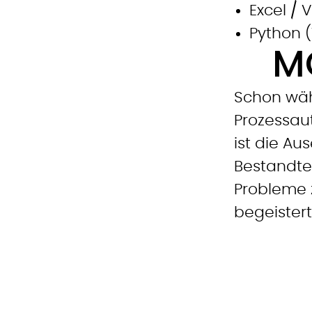
Excel / 
Python (
M
Schon wäh
Prozessaut
ist die Au
Bestandtei
Probleme z
begeister