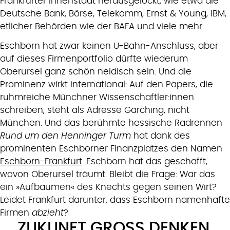
Frankfurter Innenstadt herausgelockt, wie etwa die
Deutsche Bank, Börse, Telekomm, Ernst & Young, IBM,
etlicher Behörden wie der BAFA und viele mehr.
Eschborn hat zwar keinen U-Bahn-Anschluss, aber
auf dieses Firmenportfolio dürfte wiederum
Oberursel ganz schön neidisch sein. Und die
Prominenz wirkt international: Auf den Papers, die
ruhmreiche Münchner Wissenschaftler:innen
schreiben, steht als Adresse Garching, nicht
München. Und das berühmte hessische Radrennen
Rund um den Henninger Turm
hat dank des
prominenten Eschborner Finanzplatzes den Namen
Eschborn-Frankfurt
. Eschborn hat das geschafft,
wovon Oberursel träumt. Bleibt die Frage: War das
ein »Aufbäumen« des Knechts gegen seinen Wirt?
Leidet Frankfurt darunter, dass Eschborn namenhafte
Firmen
abzieht
?
ZUKUNFT GROSS DENKEN