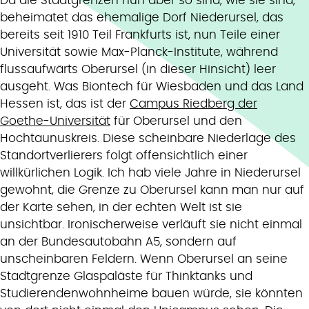
Da die Stadtgrenzen nun aber so sind, wie sie sind,
beheimatet das ehemalige Dorf Niederursel, das
bereits seit 1910 Teil Frankfurts ist, nun Teile einer
Universität sowie Max-Planck-Institute, während
flussaufwärts Oberursel (in dieser Hinsicht) leer
ausgeht. Was Biontech für Wiesbaden und das Land
Hessen ist, das ist der
Campus Riedberg der
Goethe-Universität
für Oberursel und den
Hochtaunuskreis. Diese scheinbare Niederlage des
Standortverlierers folgt offensichtlich einer
willkürlichen Logik. Ich hab viele Jahre in Niederursel
gewohnt, die Grenze zu Oberursel kann man nur auf
der Karte sehen, in der echten Welt ist sie
unsichtbar. Ironischerweise verläuft sie nicht einmal
an der Bundesautobahn A5, sondern auf
unscheinbaren Feldern. Wenn Oberursel an seine
Stadtgrenze Glaspaläste für Thinktanks und
Studierendenwohnheime bauen würde, sie könnten