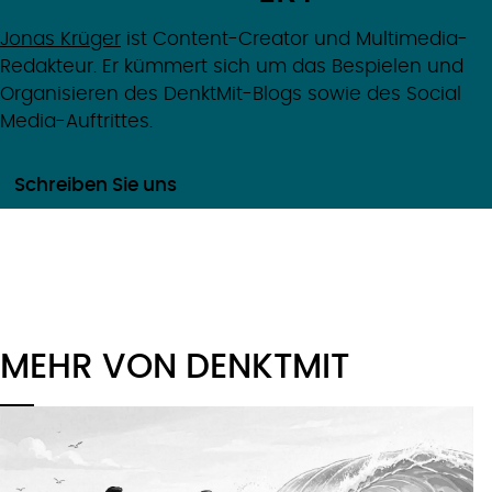
Jonas Krüger
ist Content-Creator und Multimedia-
Redakteur. Er kümmert sich um das Bespielen und
Organisieren des DenktMit-Blogs sowie des Social
Media-Auftrittes.
Schreiben Sie uns
MEHR VON DENKTMIT